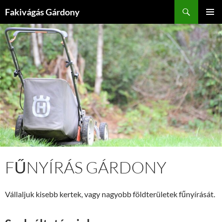
Kilépés
Keresés
Fakivágás Gárdony
a
ELSŐDL
tartalomba
MENÜ
FŰNYÍRÁS GÁRDONY
Vállaljuk kisebb kertek, vagy nagyobb földterületek fűnyírását.