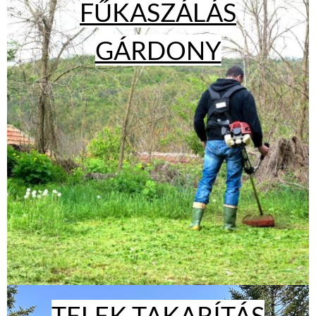
FŰKASZÁLÁS
GÁRDONY
TELEK TAKARÍTÁS